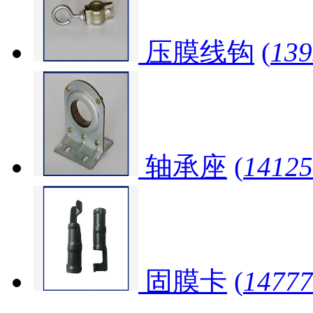
压膜线钩
(
13
轴承座
(
141
固膜卡
(
147